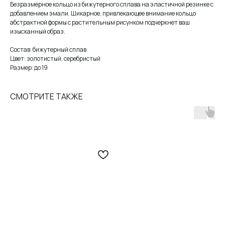
Безразмерное кольцо из бижутерного сплава на эластичной резинке с
добавлением эмали. Шикарное, привлекающее внимание кольцо
абстрактной формы с растительным рисунком подчеркнет ваш
изысканный образ.
Состав: бижутерный сплав
Цвет: золотистый, серебристый
Размер: до 19
СМОТРИТЕ ТАКЖЕ