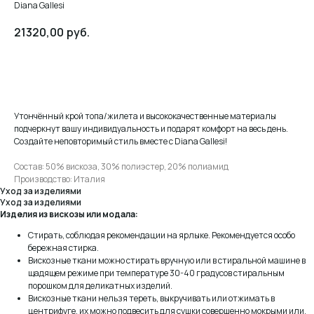
Diana Gallesi
21320,00
руб.
Добавить в корзину
Утончённый крой топа/жилета и высококачественные материалы
подчеркнут вашу индивидуальность и подарят комфорт на весь день.
Создайте неповторимый стиль вместе с Diana Gallesi!
Состав: 50% вискоза, 30% полиэстер, 20% полиамид
Производство: Италия
Уход за изделиями
Уход за изделиями
Изделия из вискозы или модала:
Стирать, соблюдая рекомендации на ярлыке. Рекомендуется особо
бережная стирка.
Вискозные ткани можно стирать вручную или в стиральной машине в
щадящем режиме при температуре 30-40 градусов стиральным
порошком для деликатных изделий.
Вискозные ткани нельзя тереть, выкручивать или отжимать в
центрифуге, их можно подвесить для сушки совершенно мокрыми или,