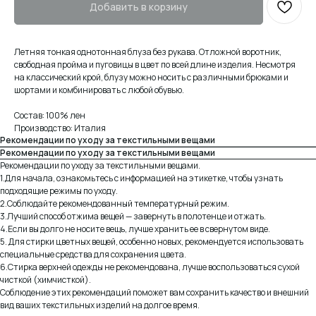
Добавить в корзину
Летняя тонкая однотонная блуза без рукава. Отложной воротник,
свободная пройма и пуговицы в цвет по всей длине изделия. Несмотря
на классический крой, блузу можно носить с различными брюками и
шортами и комбинировать с любой обувью.
Состав: 100% лен
Производство: Италия
Рекомендации по уходу за текстильными вещами
Рекомендации по уходу за текстильными вещами
Рекомендации по уходу за текстильными вещами.
1.Для начала, ознакомьтесь с информацией на этикетке, чтобы узнать
подходящие режимы по уходу.
2.Соблюдайте рекомендованный температурный режим.
3.Лучший способ отжима вещей — завернуть в полотенце и отжать.
4.Если вы долго не носите вещь, лучше хранить ее в свернутом виде.
5. Для стирки цветных вещей, особенно новых, рекомендуется использовать
специальные средства для сохранения цвета.
6.Стирка верхней одежды не рекомендована, лучше воспользоваться сухой
чисткой (химчисткой).
Соблюдение этих рекомендаций поможет вам сохранить качество и внешний
вид ваших текстильных изделий на долгое время.